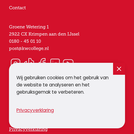
Contact
Groene Wetering 1
2922 CX
Krimpen aan den IJssel
0180 - 45 01 10
post@kwcollege.nl
Wij gebruiken cookies om het gebruik van
de website te analyseren en het
gebruiksgemak te verbeteren.
© 2026
Een website van
Doordacht
Krimpenerwaard
Privacyverklaring
College
Privacyverklaring