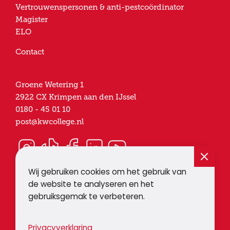
Vertrouwenspersonen & anti-pestcoördinator
Magister
ELO
Contact
Groene Wetering 1
2922 CX
Krimpen aan den IJssel
0180 - 45 01 10
post@kwcollege.nl
Wij gebruiken cookies om het gebruik van
de website te analyseren en het
gebruiksgemak te verbeteren.
© 2026
Een website van
Doordacht
Krimpenerwaard
Privacyverklaring