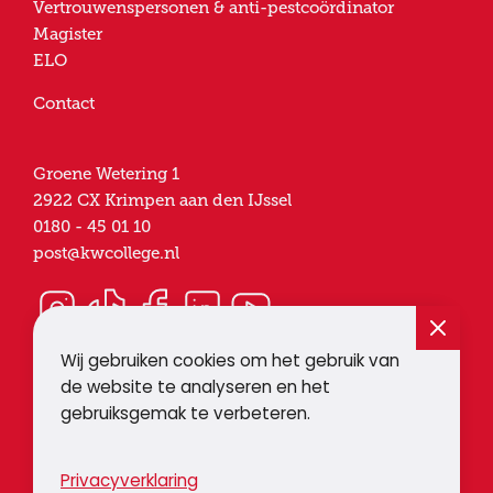
Vertrouwenspersonen & anti-pestcoördinator
Magister
ELO
Contact
Groene Wetering 1
2922 CX
Krimpen aan den IJssel
0180 - 45 01 10
post@kwcollege.nl
Wij gebruiken cookies om het gebruik van
de website te analyseren en het
gebruiksgemak te verbeteren.
© 2026
Een website van
Doordacht
Krimpenerwaard
Privacyverklaring