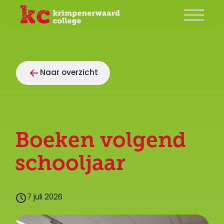
Onze school
Naar overzicht
Groep 7/8
Ouders
Begeleiding
Boeken volgend
Leerlingen
schooljaar
Contact
7 juli 2026
Mijn KC