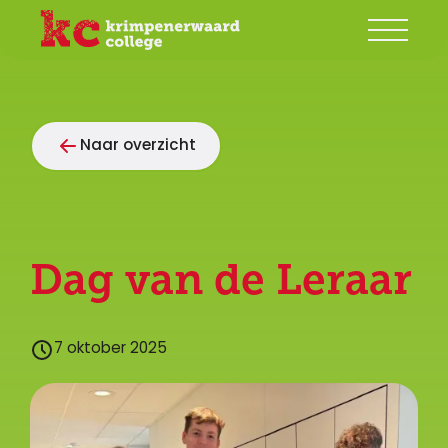
Onze school
Naar overzicht
Groep 7/8
Ouders
Begeleiding
Dag van de Leraar
Leerlingen
Contact
7 oktober 2025
Mijn KC