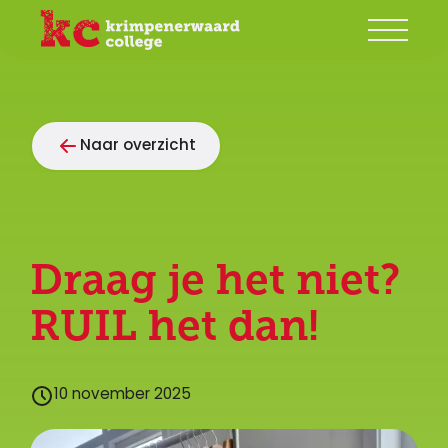
Onze school
Naar overzicht
Groep 7/8
Ouders
Begeleiding
Draag je het niet?
Leerlingen
RUIL het dan!
Contact
10 november 2025
Mijn KC