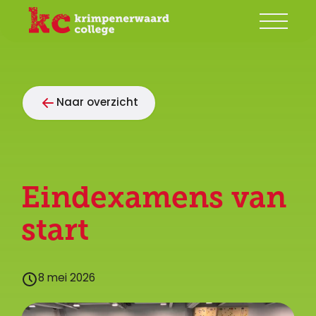
Onze school
Naar overzicht
Groep 7/8
Ouders
Begeleiding
Eindexamens van
Leerlingen
start
Contact
8 mei 2026
Mijn KC