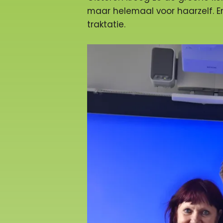
maar helemaal voor haarzelf. En
traktatie.