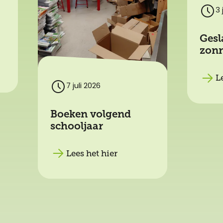
3 
Gesl
zonn
L
7 juli 2026
Boeken volgend
schooljaar
Lees het hier