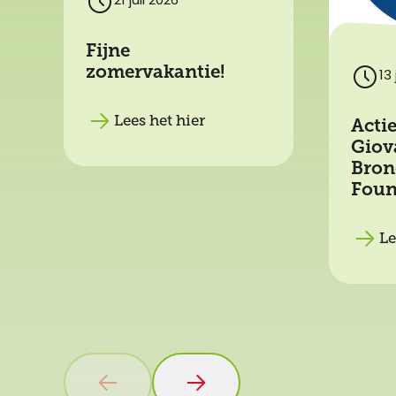
21 juli 2026
Fijne
zomervakantie!
13 
Lees het hier
Acti
Giov
Bron
Foun
Le