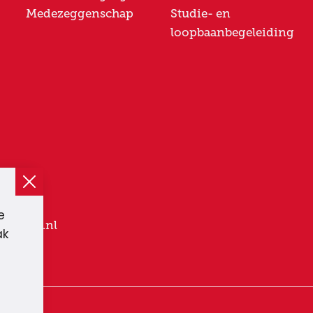
Medezeggenschap
Studie- en
loopbaanbegeleiding
 01 10
e
college.nl
ak