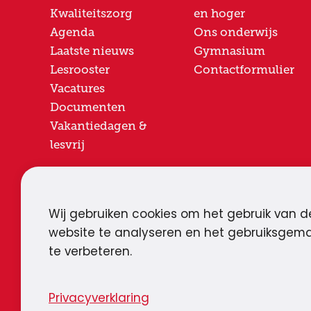
Kwaliteitszorg
en hoger
Agenda
Ons onderwijs
Laatste nieuws
Gymnasium
Lesrooster
Contactformulier
Vacatures
Documenten
Vakantiedagen &
lesvrij
Groene Wetering 1
0180 - 45
Wij gebruiken cookies om het gebruik van d
2922 CX
Krimpen aan den IJssel
post@kw
website te analyseren en het gebruiksgem
te verbeteren.
Privacyverklaring