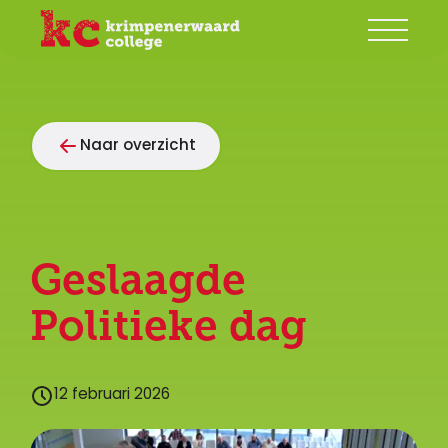
Onze school
Naar overzicht
Groep 7/8
Ouders
Begeleiding
Geslaagde
Leerlingen
Politieke dag
Contact
12 februari 2026
Mijn KC