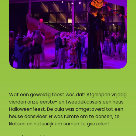
Wat een geweldig feest was dat! Afgelopen vrijdag
vierden onze eerste- en tweedeklassers een heus
Halloweenfeest. De aula was omgetoverd tot een
heuse dansvloer. Er was ruimte om te dansen, te
kletsen en natuurlijk om samen te griezelen!