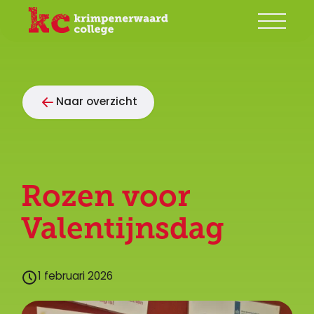
Onze school
Naar overzicht
Groep 7/8
Ouders
Begeleiding
Rozen voor
Leerlingen
Valentijnsdag
Contact
1 februari 2026
Mijn KC