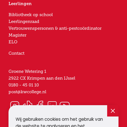
Leerlingen
Bibliotheek op school
Leerlingenraad
Vertrouwenspersonen & anti-pestcoördinator
Magister
ELO
Contact
Groene Wetering 1
2922 CX
Krimpen aan den IJssel
0180 - 45 01 10
post@kwcollege.nl
Wij gebruiken cookies om het gebruik van
de website te analyseren en het